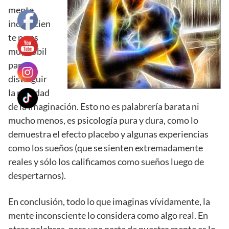
mente
inconscien
te no es
muy hábil
para
distinguir
la realidad
de la imaginación. Esto no es palabrería barata ni
mucho menos, es psicología pura y dura, como lo
demuestra el efecto placebo y algunas experiencias
como los sueños (que se sienten extremadamente
reales y sólo los calificamos como sueños luego de
despertarnos).
En conclusión, todo lo que imaginas vívidamente, la
mente inconsciente lo considera como algo real. En
otras palabras, para una parte de nuestra mente es lo