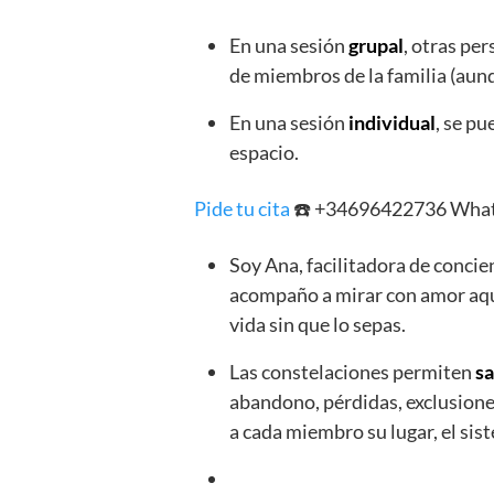
En una sesión
grupal
, otras pe
de miembros de la familia (aun
En una sesión
individual
, se pu
espacio.
Pide tu cita
☎️ +34696422736 Wha
Soy Ana, facilitadora de concien
acompaño a mirar con amor aque
vida sin que lo sepas.
Las constelaciones permiten
sa
abandono, pérdidas, exclusiones
a cada miembro su lugar, el si