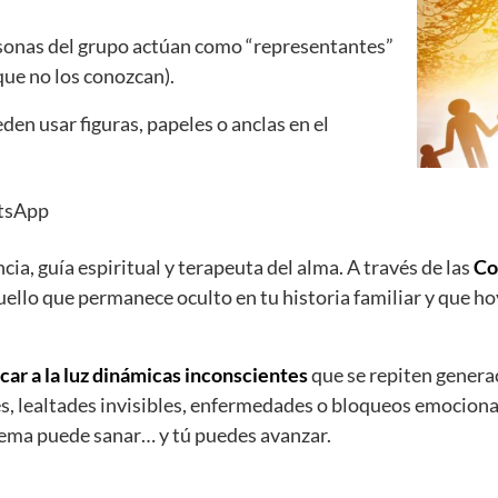
rsonas del grupo actúan como “representantes”
que no los conozcan).
eden usar figuras, papeles o anclas en el
tsApp
cia, guía espiritual y terapeuta del alma. A través de las
Co
llo que permanece oculto en tu historia familiar y que h
car a la luz dinámicas inconscientes
que se repiten genera
, lealtades invisibles, enfermedades o bloqueos emocional
stema puede sanar… y tú puedes avanzar.