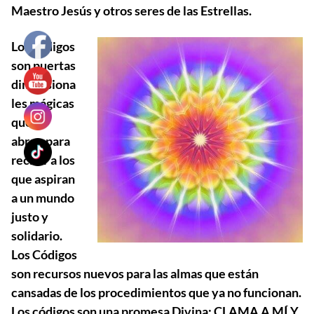
Maestro Jesús y otros seres de las Estrellas.
Los códigos
son puertas
dimensiona
les mágicas
que se
abren para
recibir a los
que aspiran
a un mundo
justo y
solidario.
Los Códigos
son recursos nuevos para las almas que están
cansadas de los procedimientos que ya no funcionan.
Los códigos son una promesa Divina: CLAMA A MÍ Y