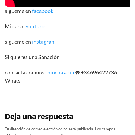
sigueme en
facebook
Mi canal
youtube
sigueme en
instagran
Si quieres una Sanación
contacta conmigo
pincha aqui
☎️ +34696422736
Whats
Deja una respuesta
Tu dirección de correo electrónico no será publicada.
Los campos