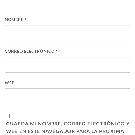
NOMBRE
*
CORREO ELECTRÓNICO
*
WEB
GUARDA MI NOMBRE, CORREO ELECTRÓNICO Y
WEB EN ESTE NAVEGADOR PARA LA PRÓXIMA