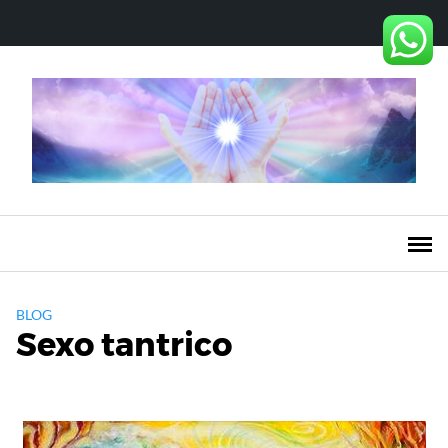
Saltar
al
contenido
BLOG
Sexo tantrico