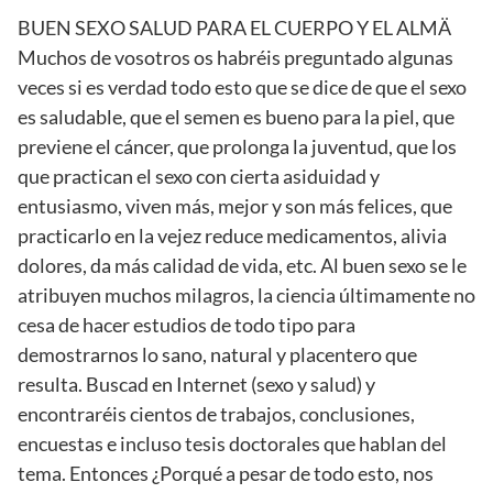
BUEN SEXO SALUD PARA EL CUERPO Y EL ALMÄ
Muchos de vosotros os habréis preguntado algunas
veces si es verdad todo esto que se dice de que el sexo
es saludable, que el semen es bueno para la piel, que
previene el cáncer, que prolonga la juventud, que los
que practican el sexo con cierta asiduidad y
entusiasmo, viven más, mejor y son más felices, que
practicarlo en la vejez reduce medicamentos, alivia
dolores, da más calidad de vida, etc. Al buen sexo se le
atribuyen muchos milagros, la ciencia últimamente no
cesa de hacer estudios de todo tipo para
demostrarnos lo sano, natural y placentero que
resulta. Buscad en Internet (sexo y salud) y
encontraréis cientos de trabajos, conclusiones,
encuestas e incluso tesis doctorales que hablan del
tema. Entonces ¿Porqué a pesar de todo esto, nos