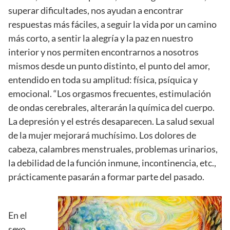
superar dificultades, nos ayudan a encontrar
respuestas más fáciles, a seguir la vida por un camino
más corto, a sentir la alegría y la paz en nuestro
interior y nos permiten encontrarnos a nosotros
mismos desde un punto distinto, el punto del amor,
entendido en toda su amplitud: física, psíquica y
emocional. “Los orgasmos frecuentes, estimulación
de ondas cerebrales, alterarán la química del cuerpo.
La depresión y el estrés desaparecen. La salud sexual
de la mujer mejorará muchísimo. Los dolores de
cabeza, calambres menstruales, problemas urinarios,
la debilidad de la función inmune, incontinencia, etc.,
prácticamente pasarán a formar parte del pasado.
En el
sexo