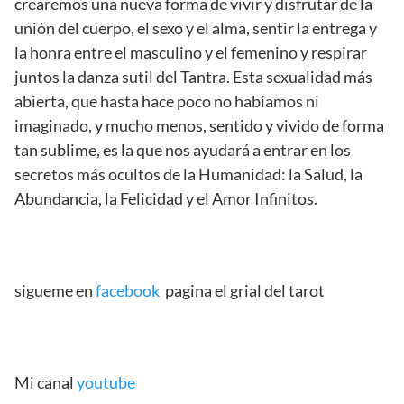
crearemos una nueva forma de vivir y disfrutar de la
unión del cuerpo, el sexo y el alma, sentir la entrega y
la honra entre el masculino y el femenino y respirar
juntos la danza sutil del Tantra. Esta sexualidad más
abierta, que hasta hace poco no habíamos ni
imaginado, y mucho menos, sentido y vivido de forma
tan sublime, es la que nos ayudará a entrar en los
secretos más ocultos de la Humanidad: la Salud, la
Abundancia, la Felicidad y el Amor Infinitos.
sigueme en
facebook
pagina el grial del tarot
Mi canal
youtube