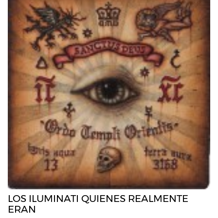
LOS ILUMINATI QUIENES REALMENTE
ERAN