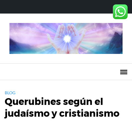
Saltar
al
contenido
BLOG
Querubines según el
judaísmo y cristianismo