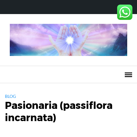
Saltar
al
contenido
BLOG
Pasionaria (passiflora
incarnata)