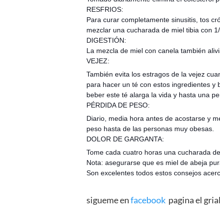
RESFRIOS:
Para curar completamente sinusitis, tos cr
mezclar una cucharada de miel tibia con 1
DIGESTIÓN:
La mezcla de miel con canela también alivia 
VEJEZ:
También evita los estragos de la vejez cu
para hacer un té con estos ingredientes y b
beber este té alarga la vida y hasta una 
PÉRDIDA DE PESO:
Diario, media hora antes de acostarse y m
peso hasta de las personas muy obesas.
DOLOR DE GARGANTA:
Tome cada cuatro horas una cucharada de
Nota: asegurarse que es miel de abeja pur
Son excelentes todos estos consejos acerca
sigueme en
facebook
pagina el grial