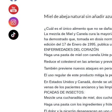
Miel de abeja natural sin añadir az
¿Cuál es el único alimento que no se dañ
La mezcla de Miel y Canela cura la mayorí
ha demostrado que, tomada en dosis norma
edición del 17 de Enero de 1995, publica 
ENFERMEDADES DEL CORAZÓN
Haga una pasta de miel con canela.Unte p
Reduce el colesterol en las arterias y prev
También previene nuevos ataques en perso
El uso regular de este producto mitiga la pé
En Estados Unidos y Canadá, donde se utili
venas de los pacientes ancianos y las limpi
PICADAS DE INSECTOS:
Mezcle una cucharadita de miel, dos cucha
Haga una pasta con los ingredientes y fró
El dolor y la picazón desaparecen en uno 