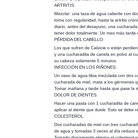
ARTRITIS:
Mezclar: una taza de agua caliente con do
toma con regularidad, hasta la artritis cr
diario, antes del desayuno, una cucharada
tener dolor totalmente. Un mes más tarde c
PÉRDIDA DEL CABELLO:
Los que sufren de Calvicie o están perdien
y una cucharadita de canela en polvo al cu
su cabeza solamente 5 minutos.
INFECCIÓN EN LOS RIÑONES:
Un vaso de agua tibia mezclada con dos c
cucharada de miel, mata a los gérmenes qu
Tomar mañana y tarde hasta que pase la in
DOLOR DE DIENTES:
Hacer una pasta con 1 cucharadita de cane
aplicar al diente que duele. Esto se debe r
COLESTEROL:
Dos cucharadas de miel con tres cucharad
de agua y tomadas 3 veces al día reduce 
Tomado diariamente elimina el colesterol 