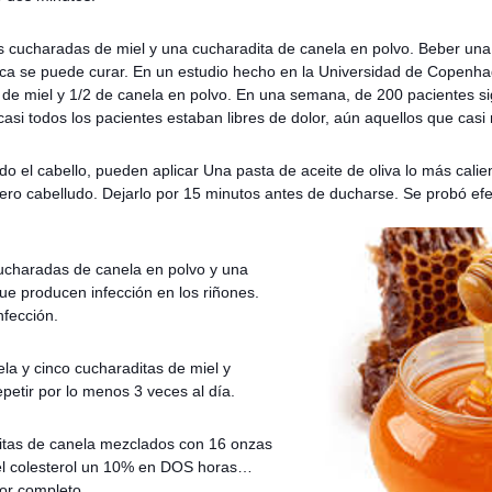
s cucharadas de miel y una cucharadita de canela en polvo. Beber una
ónica se puede curar. En un estudio hecho en la Universidad de Copenh
 de miel y 1/2 de canela en polvo. En una semana, de 200 pacientes si
asi todos los pacientes estaban libres de dolor, aún aquellos que casi
do el cabello, pueden aplicar Una pasta de aceite de oliva lo más cali
ero cabelludo. Dejarlo por 15 minutos antes de ducharse. Se probó efe
ucharadas de canela en polvo y una
e producen infección en los riñones.
fección.
la y cinco cucharaditas de miel y
epetir por lo menos 3 veces al día.
itas de canela mezclados con 16 onzas
el colesterol un 10% en DOS horas…
por completo.