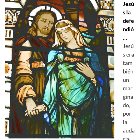
Jesú
s la
defe
ndió
…
Jesú
s era
tam
bién
un
mar
gina
do,
por
la
auda
cia