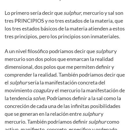
Lo primero sería decir que
sulphur
, mercurio y sal son
tres PRINCIPIOS y no tres estados de la materia, que
los tres estados básicos de la materia atienden a estos
tres principios, pero los principios son inmateriales.
A un nivel filosófico podríamos decir que
sulphur
y
mercurio son dos polos que enmarcan la realidad
dimensional, dos polos que me permiten definir y
comprender la realidad. También podríamos decir que
el
sulphur
sería la manifestación concreta del
movimiento
coagula
y el mercurio la manifestación de
la tendencia
solve
. Podríamos definir a la sal como la
concreción de cada una de las infinitas posibilidades
que se generan en la relación entre
sulphur
y
mercurio. También podríamos definir
sulphur
como
activo, manifiesto, concreto, especifico y ordenado,