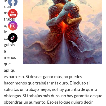
s un
mejor
trabaj
o, no
lo
conse
guirás
a
menos
que
apliqu
es para eso. Si deseas ganar más, no puedes
hacer menos que trabajar más duro. E incluso si
solicitas un trabajo mejor, no hay garantía de que lo
obtengas. Si trabajas más duro, no hay garantía de que
obtendrás un aumento. Eso es lo que quiero decir