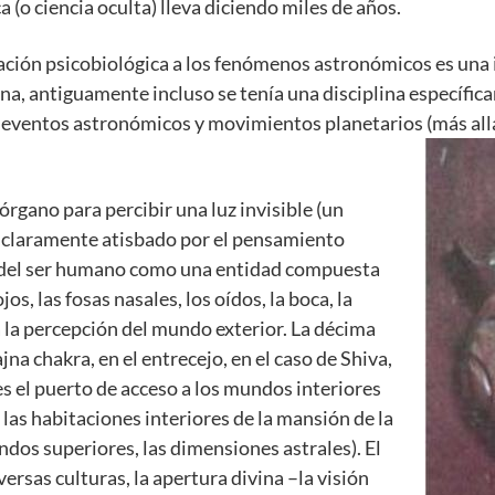
a (o ciencia oculta) lleva diciendo miles de años.
tación psicobiológica a los fenómenos astronómicos es una i
rna, antiguamente incluso se tenía una disciplina específic
eventos astronómicos y movimientos planetarios (más allá d
órgano para percibir una luz invisible (un
 claramente atisbado por el pensamiento
a del ser humano como una entidad compuesta
os, las fosas nasales, los oídos, la boca, la
, a la percepción del mundo exterior. La décima
ajna chakra, en el entrecejo, en el caso de Shiva,
es el puerto de acceso a los mundos interiores
 a las habitaciones interiores de la mansión de la
dos superiores, las dimensiones astrales). El
versas culturas, la apertura divina –la visión