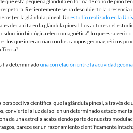
 de que esta pequeña glándula en forma de cono de pino teng
ecpetora. Recientemente se ha descubierto la presencia d
tos) en la glándula pineal. Un
estudio realizado en la Uni
les de calcita en la glándula pineal. Los autores del estudi
nsducción biológica electromagnética”, lo que es sugerido
les los que interactúan con los campos geomagnéticos produ
a Tierra?
ls ha determinado
una correlación entre la actividad geoma
perspectiva científica, que la glándula pineal, a través de 
, convierte la luz del sol en un determinado estado mental
rona de una estrella acaba siendo parte de nuestra modulaci
rasgos, parece ser un razonamiento científicamente intacha