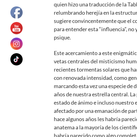
quien hizo una traducción de la Tab
relumbrando herejía en la estructur
sugiere convincentemente que el co
para entender esta “influencia”, no y
psique.
Este acercamiento a este enigmátic
vetas centrales del misticismo hum
recientes tormentas solares que ha
con renovada intensidad, como gene
marcando esta vez una especie de de
años de nuestra estrella central. La
estado de ánimo e incluso nuestro e
afectado por una emanación de partí
hace algunos años les habría parec
anatema a la mayoría de los científi
habría parecido como algo completa