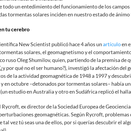
re todo un entedimiento del funcionamiento de los campos m
das tormentas solares inciden en nuestro estado de ánimo
en tu cerebro
científica New Scientist publicó hace 4 años un
artículo
en e
as tormentas solares, el geomagnetismo y el comportamien
ífico ruso Oleg Shumilov, quien, partiendo de la premisa de
¿y por qué no el ser humano?), investigó la afectación del
s de la actividad geomagnética de 1948 a 1997 y descubri
io y en octubre –detonados por tormentas solares– había u
 (un estudio en Australia y otro en Sudáfrica replicó el hal
 Rycroft, ex director de la Sociedad Europea de Geociencia
 perturbaciones geomagnéticas. Según Rycroft, problemas
e tal vez tú seas una de ellos, por si querías descubrir el a
al).