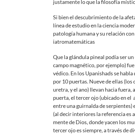
justamente lo que la filosofía místic
Si bien el descubrimiento de la afe
línea de estudio en la ciencia mode
patología humana y su relación con 
iatromatemáticas
Que la glándula pineal podía ser un 
campo magnético, por ejemplo) fue
védico. En los Upanishads se habl
por 10 puertas. Nueve de ellas (los oj
uretra, y el ano) llevan hacia fuera
puerta, el tercer ojo (ubicado en el 
entre una guirnalda de serpientes) 
(al decir interiores la referencia es
mente de Dios, donde yacen los mun
tercer ojo es siempre, a través de di