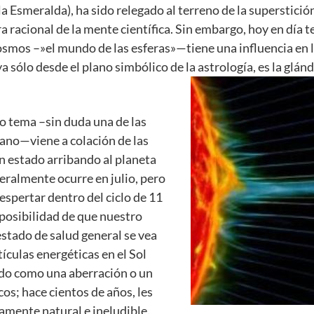
la Esmeralda), ha sido relegado al terreno de la superstici
a racional de la mente científica. Sin embargo, hoy en día t
smos –»el mundo de las esferas»—tiene una influencia en l
a sólo desde el plano simbólico de la astrología, es la glánd
o tema –sin duda una de las
ano—viene a colación de las
n estado arribando al planeta
ralmente ocurre en julio, pero
spertar dentro del ciclo de 11
 posibilidad de que nuestro
stado de salud general se vea
culas energéticas en el Sol
ido como una aberración o un
cos; hace cientos de años, les
mente natural e ineludible.