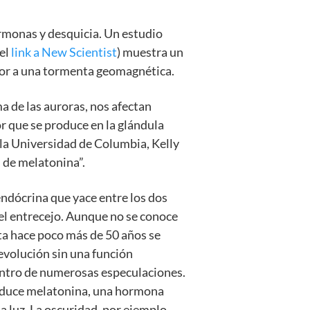
hormonas y desquicia. Un estudio
 el
link a New Scientist
) muestra un
ior a una tormenta geomagnética.
 de las auroras, nos afectan
r que se produce en la glándula
 la Universidad de Columbia, Kelly
 de melatonina”.
endócrina que yace entre los dos
del entrecejo. Aunque no se conoce
ta hace poco más de 50 años se
evolución sin una función
entro de numerosas especulaciones.
duce melatonina, una hormona
a luz. La oscuridad, por ejemplo,