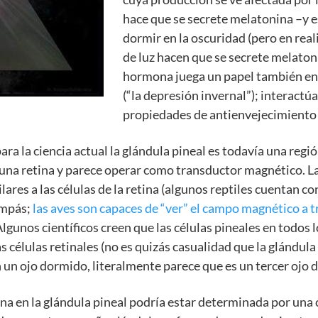
hace que se secrete melatonina –y es
dormir en la oscuridad (pero en rea
de luz hacen que se secrete melatoni
hormona juega un papel también en 
(“la depresión invernal”); interactú
propiedades de antienvejecimiento 
ara la ciencia actual la glándula pineal es todavía una reg
una retina y parece operar como transductor magnético. La
res a las células de la retina (algunos reptiles cuentan con
ompás;
las aves son capaces de “ver” el campo magnético a t
Algunos científicos creen que las células pineales en todo
 células retinales (no es quizás casualidad que la glándula
on un ojo dormido, literalmente parece que es un tercer ojo 
a en la glándula pineal podría estar determinada por una c