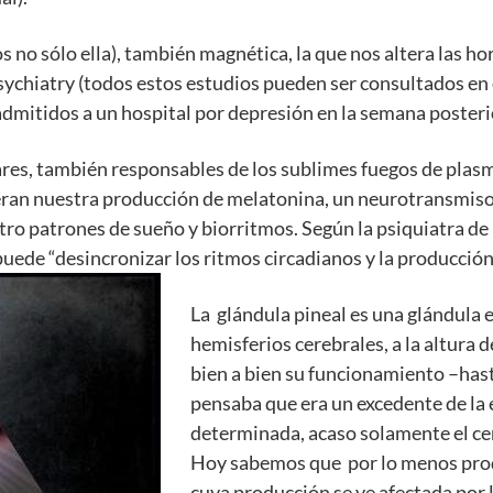
os no sólo ella), también magnética, la que nos altera las 
Psychiatry (todos estos estudios pueden ser consultados en
dmitidos a un hospital por depresión en la semana poster
res, también responsables de los sublimes fuegos de plasma
teran nuestra producción de melatonina, un neurotransmiso
tro patrones de sueño y biorritmos. Según la psiquiatra de
uede “desincronizar los ritmos circadianos y la producción
La glándula pineal es una glándula 
hemisferios cerebrales, a la altura 
bien a bien su funcionamiento –has
pensaba que era un excedente de la 
determinada, acaso solamente el c
Hoy sabemos que por lo menos pro
cuya producción se ve afectada por l