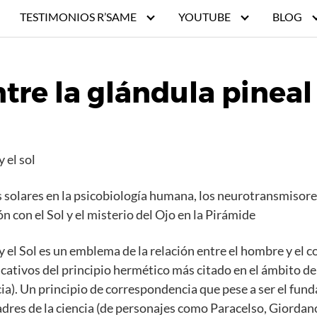
TESTIMONIOS R’SAME
YOUTUBE
BLOG
tre la glándula pineal 
 el sol
s solares en la psicobiología humana, los neurotransmisores
ón con el Sol y el misterio del Ojo en la Pirámide
l y el Sol es un emblema de la relación entre el hombre y e
cativos del principio hermético más citado en el ámbito de 
ncia). Un principio de correspondencia que pese a ser el fun
s padres de la ciencia (de personajes como Paracelso, Giord