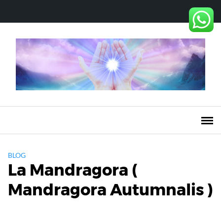
Saltar
al
contenido
BLOG
La Mandragora (
Mandragora Autumnalis )