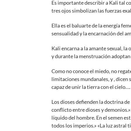
Es importante describir a Kali tal 
tres ojos simbolizan las fuerzas exal
Ella es el baluarte de la energía fem
sensualidad y la encarnación del a
Kali encarna a la amante sexual, la 
y durante la menstruación adoptan d
Como no conoce el miedo, no regatea
limitaciones mundanales, y , dicen 
capaz de unir la tierra con el cielo….
Los dioses defienden la doctrina de 
conflicto entre dioses y demonios.»»L
líquido del hombre. En el semen está 
todos los imperios.» «La luz astral 