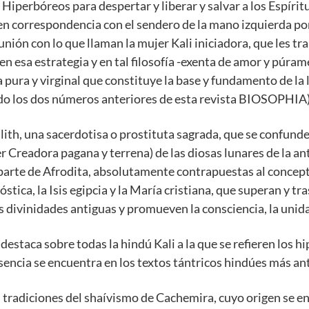
s Hiperbóreos para despertar y liberar y salvar a los Espírit
en correspondencia con el sendero de la mano izquierda por 
unión con lo que llaman la mujer Kali iniciadora, que les tr
en esa estrategia y en tal filosofía -exenta de amor y púram
 pura y virginal que constituye la base y fundamento de la 
tido los dos números anteriores de esta revista BIOSOPHIA)
ilith, una sacerdotisa o prostituta sagrada, que se confund
 Creadora pagana y terrena) de las diosas lunares de la an
parte de Afrodita, absolutamente contrapuestas al concepto
ica, la Isis egipcia y la María cristiana, que superan y tras
 divinidades antiguas y promueven la consciencia, la unidad
destaca sobre todas la hindú Kali a la que se refieren los 
esencia se encuentra en los textos tántricos hindúes más an
las tradiciones del shaívismo de Cachemira, cuyo origen se e