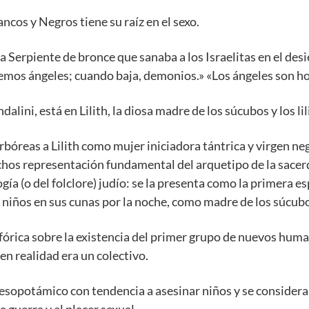
ncos y Negros tiene su raíz en el sexo.
la Serpiente de bronce que sanaba a los Israelitas en el d
vemos ángeles; cuando baja, demonios.» «Los ángeles son 
ndalini, está en Lilith, la diosa madre de los súcubos y los li
erbóreas a Lilith como mujer iniciadora tántrica y virgen ne
chos representación fundamental del arquetipo de la sacerd
ogía (o del folclore) judío: se la presenta como la primera e
niños en sus cunas por la noche, como madre de los súcub
fórica sobre la existencia del primer grupo de nuevos hum
n realidad era un colectivo.
esopotámico con tendencia a asesinar niños y se considera