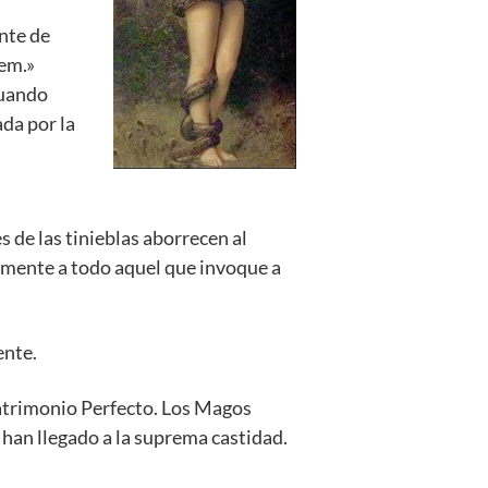
ente de
dem.»
Cuando
da por la
es de las tinieblas aborrecen al
tamente a todo aquel que invoque a
ente.
atrimonio Perfecto. Los Magos
e han llegado a la suprema castidad.