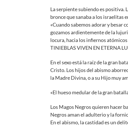
La serpiente subiendo es positiva. 
bronce que sanaba a los israelitas e
«Cuando sabemos adorar y besar con
gozamos ardientemente de la lujuria
locura, hacia los infiernos atóm
TINIEBLAS VIVEN EN ETERNA L
En el sexo está la raíz de la gran bat
Cristo. Los hijos del abismo aborre
la Madre Divina, o a su Hijo muy a
«El hueso medular de la gran batalla
Los Magos Negros quieren hacer baj
Negros aman el adulterio y la fornic
En el abismo, la castidad es un delito