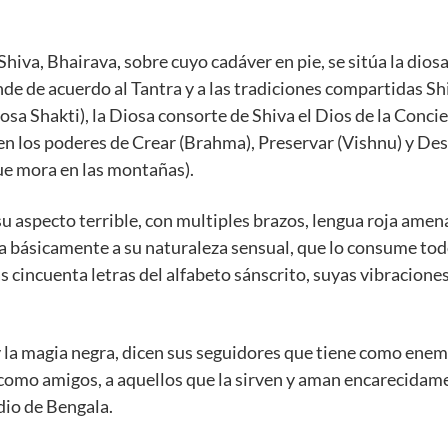
iva, Bhairava, sobre cuyo cadáver en pie, se sitúa la diosa.
e de acuerdo al Tantra y a las tradiciones compartidas Shiv
iosa Shakti), la Diosa consorte de Shiva el Dios de la Conci
n los poderes de Crear (Brahma), Preservar (Vishnu) y Destr
que mora en las montañas).
su aspecto terrible, con multiples brazos, lengua roja amen
a básicamente a su naturaleza sensual, que lo consume todo
s cincuenta letras del alfabeto sánscrito, suyas vibracio
 la magia negra, dicen sus seguidores que tiene como enemig
 como amigos, a aquellos que la sirven y aman encarecidame
dio de Bengala.