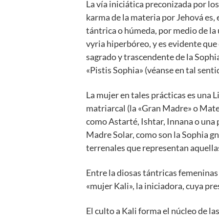
La vía iniciática preconizada por lo
karma de la materia por Jehová es, 
tántrica o húmeda, por medio de la 
vyria hiperbóreo, y es evidente que 
sagrado y trascendente de la Sophia
«Pistis Sophia» (véanse en tal sen
La mujer en tales prácticas es una L
matriarcal (la «Gran Madre» o Mater
como Astarté, Ishtar, Innana o una 
Madre Solar, como son la Sophia gnóst
terrenales que representan aquellas
Entre la diosas tántricas femeninas 
«mujer Kali», la iniciadora, cuya pr
El culto a Kali forma el núcleo de 