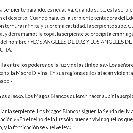
La serpiente bajando, es negativa. Cuando sube, es la serpi
n el desierto. Cuando baja, es la serpiente tentadora del E
 ternura infinita y suprema castidad, la serpiente sube. 
, y derramamos la copa, la serpiente se precipita embriaga
icos del hombre.» «LOS ÁNGELES DE LUZ Y LOS ÁNGELES DE
UCHA.
alla entre los poderes de la luz y de las tinieblas.» Los señor
cen a la Madre Divina. En sus regiones ellos atacan violen
mado.»
 es el sexo. Los Magos Blancos quieren hacer subir la serpi
ar la serpiente. Los Magos Blancos siguen la Senda del M
ación.» «En el reino de la luz sólo pueden vivir aquellos qu
, y la fornicación se vuelve ley.»