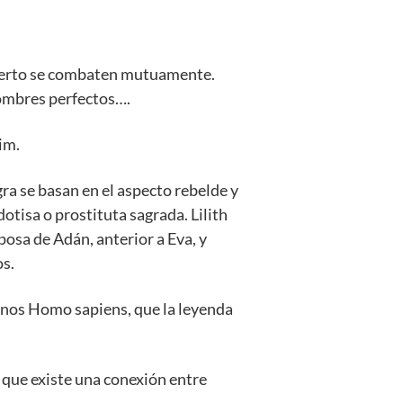
esierto se combaten mutuamente.
hombres perfectos….
lim.
gra se basan en el aspecto rebelde y
otisa o prostituta sagrada. Lilith
sposa de Adán, anterior a Eva, y
os.
anos Homo sapiens, que la leyenda
 que existe una conexión entre