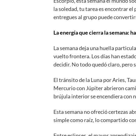
Escorpio, esta semana el mundo soci
la soledad, tu tarea es encontrar e
entregues al grupo puede convertirse
La energía que cierra la semana: ha
La semana deja una huella particular
vuelto frontera. Los días han estad
decidir. No todo quedó claro, pero s
El tránsito de la Luna por Aries, Tau
Mercurio con Júpiter abrieron camin
brújula interior se encendiera con n
Esta semana no ofreció certezas abso
simple como raíz, lo compartido com
Entre eclipses, el mayor aprendizaj