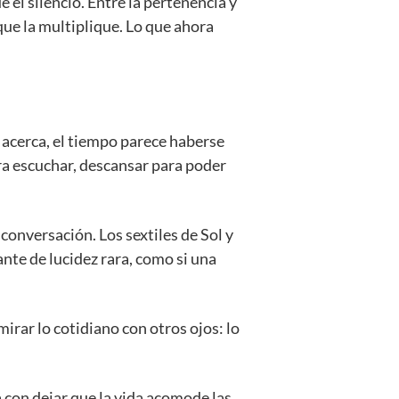
 el silencio. Entre la pertenencia y
que la multiplique. Lo que ahora
e acerca, el tiempo parece haberse
ara escuchar, descansar para poder
 conversación. Los sextiles de Sol y
nte de lucidez rara, como si una
irar lo cotidiano con otros ojos: lo
 con dejar que la vida acomode las