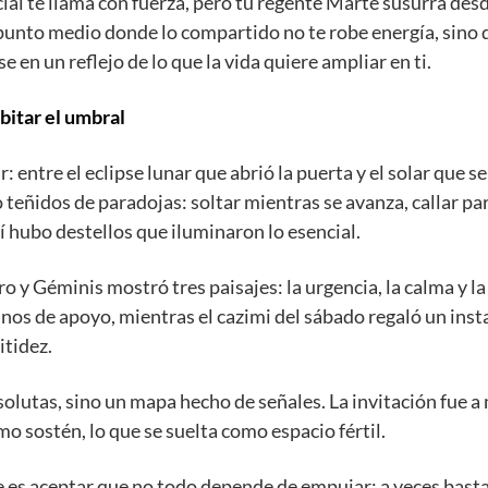
al te llama con fuerza, pero tu regente Marte susurra desde
l punto medio donde lo compartido no te robe energía, sino 
 en un reflejo de lo que la vida quiere ampliar en ti.
bitar el umbral
: entre el eclipse lunar que abrió la puerta y el solar que s
o teñidos de paradojas: soltar mientras se avanza, callar p
í hubo destellos que iluminaron lo esencial.
ro y Géminis mostró tres paisajes: la urgencia, la calma y la
os de apoyo, mientras el cazimi del sábado regaló un insta
itidez.
lutas, sino un mapa hecho de señales. La invitación fue a m
o sostén, lo que se suelta como espacio fértil.
e es aceptar que no todo depende de empujar: a veces basta