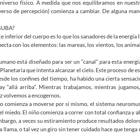
niverso físico. A medida que nos equilibramos en nuestro
iverso de percepción) comienza a cambiar. De alguna man
SUBA?
te inferior del cuerpo es lo que los sanadores de la energía l
onecta con los elementos: las mareas, los vientos, los anima
umano está diseñado para ser un “canal” para esta energía
Planetaria que intenta alcanzar el cielo. Este proceso de e
esde los confines del tiempo, ha habido una cierta sensac
ay “allá arriba”. Mientras trabajamos, mientras jugamo
vez volvemos a encogernos.
o comienza a moverse por sí mismo, el sistema neuromu
y el miedo. El niño comienza a correr con total confianza y 
mbargo, a veces su estiramiento produce resultados dolor
llama, o tal vez un giro sin tener cuidado hace que tenga 