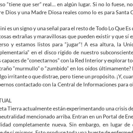
so “tiene que ser” real… en algún lugar. Si no lo fuese, 
dre Dios y una Madre Diosa reales como lo es para Santa C
lini es un signo y una señal para el resto de Todo Lo Que E
cosas extrañas y maravillosas que pueden existir y que sí
verso y estamos listos para “jugar”! A esa altura, la U
ementaria” en el disco rígido de nuestro subconsciente
paces de “conectarnos” con la Red Interior y explorar to
raño “murmullo” o “zumbido” en los oídos últimamente? 
lgo irritante o que distrae, pero tiene un propósito. ¡Y, cu
rnos contactado con la Central de Informaciones para ob
ITUAL
neta Tierra actualmente están experimentando una crisis d
 neutralidad mencionado arriba. Entran en un Portal de En
idad completamente nueva. Sin embargo, en lugar de de
te de sí mismos. Esto produce toda una hueste de enferme