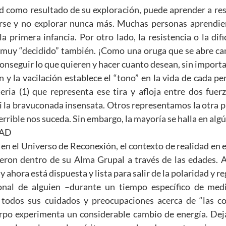
ad como resultado de su exploración, puede aprender a re
arse y no explorar nunca más. Muchas personas aprendi
a primera infancia. Por otro lado, la resistencia o la dif
 muy “decidido” también. ¡Como una oruga que se abre cam
onseguir lo que quieren y hacer cuanto desean, sin importa
n y la vacilación establece el “tono” en la vida de cada 
eria (1) que representa ese tira y afloja entre dos fue
si la bravuconada insensata. Otros representamos la otra 
errible nos suceda. Sin embargo, la mayoría se halla en al
DAD
n el Universo de Reconexión, el contexto de realidad en e
eron dentro de su Alma Grupal a través de las edades. A 
y ahora está dispuesta y lista para salir de la polaridad y r
onal de alguien –durante un tiempo específico de medi
a todos sus cuidados y preocupaciones acerca de “las co
cuerpo experimenta un considerable cambio de energía. De