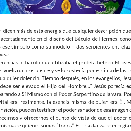
 dicen más de esta energía que cualquier descripción que
 acertadamente en el diseño del Báculo de Hermes, con
ese símbolo como su modelo – dos serpientes entrelaz
 vean.
ferencias al báculo que utilizaba el profeta hebreo Moisé
envuelta una serpiente y se lo sostenía por encima de las
cualquier dolencia. Tiempo después, en los evangelios, J
sí debe ser elevado el Hijo del Hombre…” Jesús parecía e
parando a Sí Mismo con el Poder Serpentino de la vara. Po
ital era, realmente, la esencia misma de quien era Él. M
nsición, pueden testificar el poder sanador de esa imagen d
ecirnos y ofrecernos el punto de vista de que el poder e
a misma de quienes somos “todos”. Es una danza de energía 