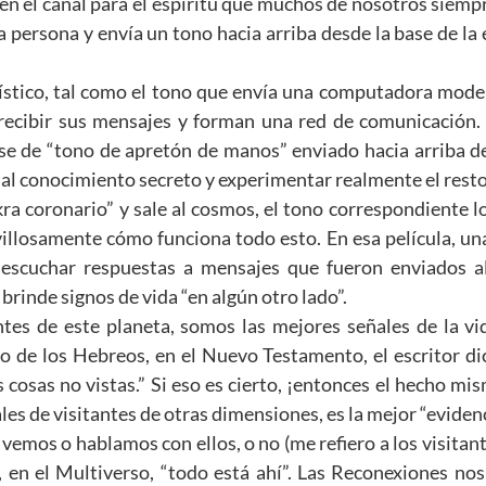
 en el canal para el espíritu que muchos de nosotros siemp
 persona y envía un tono hacia arriba desde la base de la e
rístico, tal como el tono que envía una computadora mode
ecibir sus mensajes y forman una red de comunicación. En
ase de “tono de apretón de manos” enviado hacia arriba d
 al conocimiento secreto y experimentar realmente el rest
ra coronario” y sale al cosmos, el tono correspondiente lo
llosamente cómo funciona todo esto. En esa película, una 
 escuchar respuestas a mensajes que fueron enviados al 
rinde signos de vida “en algún otro lado”.
ntes de este planeta, somos las mejores señales de la vi
o de los Hebreos, en el Nuevo Testamento, el escritor dic
 cosas no vistas.” Si eso es cierto, ¡entonces el hecho mis
les de visitantes de otras dimensiones, es la mejor “evide
 vemos o hablamos con ellos, o no (me refiero a los visitant
 en el Multiverso, “todo está ahí”. Las Reconexiones nos