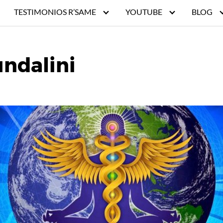
TESTIMONIOS R’SAME
YOUTUBE
BLOG
undalini