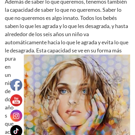
Además de saber lo que queremos, tenemos también
la capacidad de saber lo que no queremos. Saber lo
que no queremos es algo innato. Todos los bebés
saben lo que les agrada y lo que les desagrada, y hasta
alrededor de los seis años un niño va
automáticamente hacia lo que le agrada y evita lo que
le desagrada.
Esta capacidad se ve en su forma más
pura
en
un
niño
de
dos
año
s
que
acab