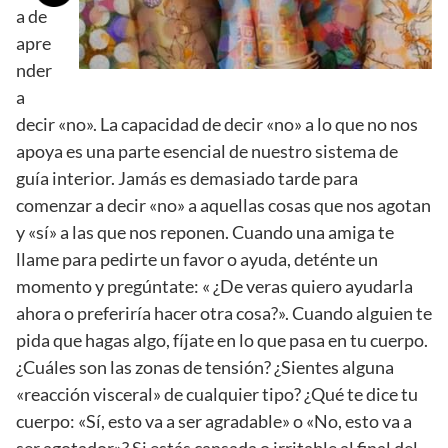
a de
apre
nder
a
decir «no». La capacidad de decir «no» a lo que no nos
apoya es una parte esencial de nuestro sistema de
guía interior. Jamás es demasiado tarde para
comenzar a decir «no» a aquellas cosas que nos agotan
y «sí» a las que nos reponen. Cuando una amiga te
llame para pedirte un favor o ayuda, deténte un
momento y pregúntate: « ¿De veras quiero ayudarla
ahora o preferiría hacer otra cosa?». Cuando alguien te
pida que hagas algo, fíjate en lo que pasa en tu cuerpo.
¿Cuáles son las zonas de tensión? ¿Sientes alguna
«reacción visceral» de cualquier tipo? ¿Qué te dice tu
cuerpo: «Sí, esto va a ser agradable» o «No, esto va a
ser agotador»? Si estás cansada o irritable al final del