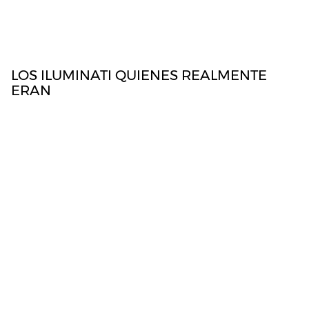
DIOSA MADRE
Deja una respuesta
Tu dirección de correo electrónico no será publicada.
Los campos
obligatorios están marcados con
*
NOMBRE
*