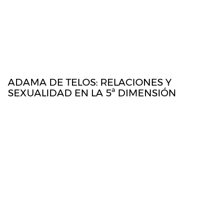
CORREO ELECTRÓNICO
*
WEB
GUARDA MI NOMBRE, CORREO ELECTRÓNICO Y
WEB EN ESTE NAVEGADOR PARA LA PRÓXIMA
VEZ QUE COMENTE.