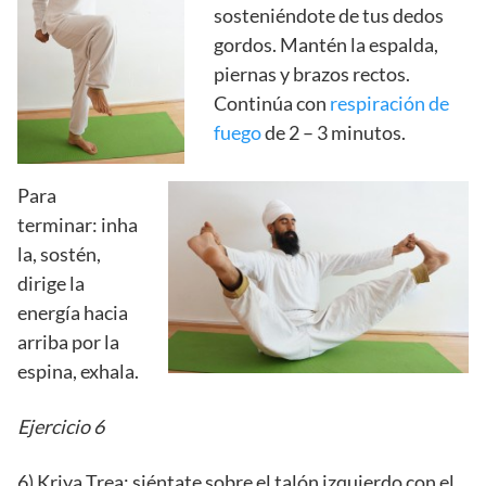
sosteniéndote de tus dedos
gordos. Mantén la espalda,
piernas y brazos rectos.
Continúa con
respiración de
fuego
de 2 – 3 minutos.
Para
terminar: inha
la, sostén,
dirige la
energía hacia
arriba por la
espina, exhala.
Ejercicio 6
6) Kriya Trea: siéntate sobre el talón izquierdo con el