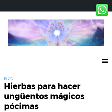
Saltar
al
contenido
BLOG
Hierbas para hacer
ungüentos mágicos
pócimas