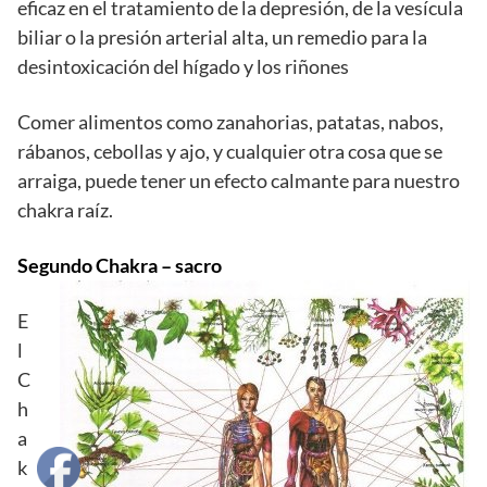
eficaz en el tratamiento de la depresión, de la vesícula
biliar o la presión arterial alta, un remedio para la
desintoxicación del hígado y los riñones
Comer alimentos como zanahorias, patatas, nabos,
rábanos, cebollas y ajo, y cualquier otra cosa que se
arraiga, puede tener un efecto calmante para nuestro
chakra raíz.
Segundo Chakra – sacro
E
l
C
h
a
k