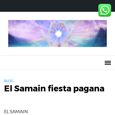
Saltar
al
contenido
BLOG
El Samain fiesta pagana
EL SAMAIN