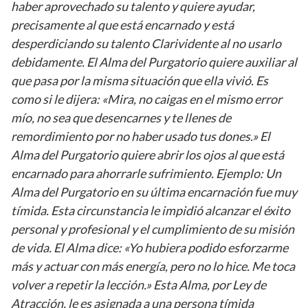
haber aprovechado su talento y quiere ayudar,
precisamente al que está encarnado y está
desperdiciando su talento Clarividente al no usarlo
debidamente. El Alma del Purgatorio quiere auxiliar al
que pasa por la misma situación que ella vivió. Es
como si le dijera: «Mira, no caigas en el mismo error
mío, no sea que desencarnes y te llenes de
remordimiento por no haber usado tus dones.» El
Alma del Purgatorio quiere abrir los ojos al que está
encarnado para ahorrarle sufrimiento. Ejemplo: Un
Alma del Purgatorio en su última encarnación fue muy
tímida. Esta circunstancia le impidió alcanzar el éxito
personal y profesional y el cumplimiento de su misión
de vida. El Alma dice: «Yo hubiera podido esforzarme
más y actuar con más energía, pero no lo hice. Me toca
volver a repetir la lección.» Esta Alma, por Ley de
Atracción, le es asignada a una persona tímida