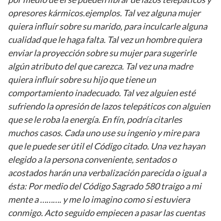
opresores kármicos.ejemplos. Tal vez alguna mujer
quiera influír sobre su marido, para inculcarle alguna
cualidad que le haga falta. Tal vez un hombre quiera
enviar la proyección sobre su mujer para sugerirle
algún atributo del que carezca. Tal vez una madre
quiera influír sobre su hijo que tiene un
comportamiento inadecuado. Tal vez alguien esté
sufriendo la opresión de lazos telepáticos con alguien
que se le roba la energía. En fín, podría citarles
muchos casos. Cada uno use su ingenio y mire para
que le puede ser útil el Código citado. Una vez hayan
elegido a la persona conveniente, sentados o
acostados harán una verbalización parecida o igual a
ésta: Por medio del Código Sagrado 580 traigo a mi
mente a ………. y me lo imagino como si estuviera
conmigo. Acto seguido empiecen a pasar las cuentas