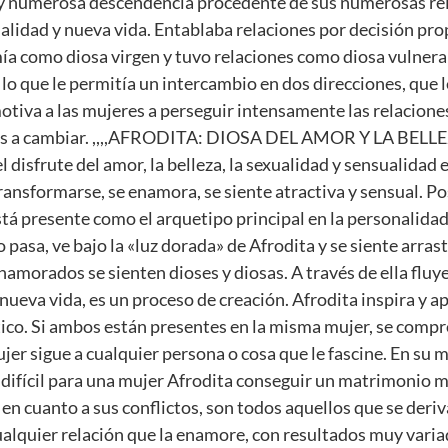
 y numerosa descendencia procedente de sus numerosas rel
ualidad y nueva vida. Entablaba relaciones por decisión pro
 como diosa virgen y tuvo relaciones como diosa vulnerabl
 que le permitía un intercambio en dos direcciones, que le
otiva a las mujeres a perseguir intensamente las relacione
iertas a cambiar. ,,,,AFRODITA: DIOSA DEL AMOR Y LA BE
 disfrute del amor, la belleza, la sexualidad y sensualidad en
ransformarse, se enamora, se siente atractiva y sensual. 
tá presente como el arquetipo principal en la personalidad
o pasa, ve bajo la «luz dorada» de Afrodita y se siente arras
namorados se sienten dioses y diosas. A través de ella fluye 
 nueva vida, es un proceso de creación. Afrodita inspira y a
tico. Si ambos están presentes en la misma mujer, se compr
jer sigue a cualquier persona o cosa que le fascine. En su
 difícil para una mujer Afrodita conseguir un matrimonio
n cuanto a sus conflictos, son todos aquellos que se deriv
cualquier relación que la enamore, con resultados muy vari