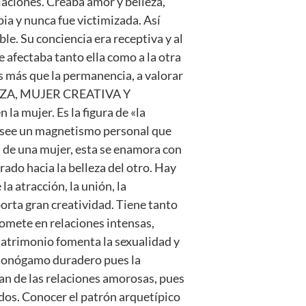
aciones. Creaba amor y belleza,
pia y nunca fue victimizada. Así
e. Su conciencia era receptiva y al
 afectaba tanto ella como a la otra
s más que la permanencia, a valorar
LLEZA, MUJER CREATIVA Y
 la mujer. Es la figura de «la
Posee un magnetismo personal que
 de una mujer, esta se enamora con
trado hacia la belleza del otro. Hay
la atracción, la unión, la
porta gran creatividad. Tiene tanto
omete en relaciones intensas,
 matrimonio fomenta la sexualidad y
 monógamo duradero pues la
an de las relaciones amorosas, pues
ados. Conocer el patrón arquetípico