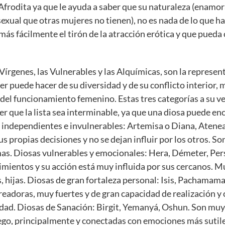
frodita ya que le ayuda a saber que su naturaleza (enamora
sexual que otras mujeres no tienen), no es nada de lo que ha
ás fácilmente el tirón de la atracción erótica y que pueda c
Vírgenes, las Vulnerables y las Alquímicas, son la represent
er puede hacer de su diversidad y de su conflicto interior,
 del funcionamiento femenino. Estas tres categorías a su v
cer que la lista sea interminable, ya que una diosa puede en
s independientes e invulnerables: Artemisa o Diana, Atene
 propias decisiones y no se dejan influir por los otros. Son 
as. Diosas vulnerables y emocionales: Hera, Démeter, Per
imientos y su acción está muy influida por sus cercanos. 
 hijas. Diosas de gran fortaleza personal: Isis, Pachamama
creadoras, muy fuertes y de gran capacidad de realización y
idad. Diosas de Sanación: Birgit, Yemanyá, Oshun. Son muy
uego, principalmente y conectadas con emociones más sutile