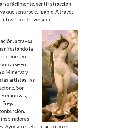
rse fácilmente, sentir atracción
ya que sentirse culpable. A través
ultivar la introversión.
ación, a través
 manifestando la
ez se pueden
contrarse en
a o Minerva y
las artistas, las
séfone. Son
Muy emotivas,
, Freya,
 contención.
 inspiradoras
s. Ayudan en el contacto con el