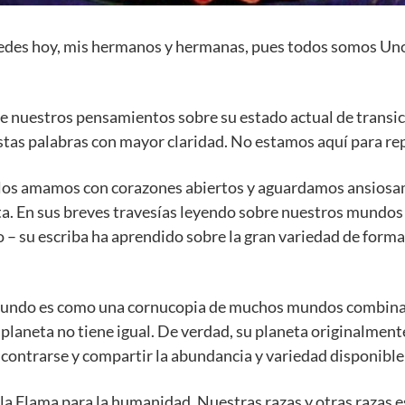
stedes hoy, mis hermanos y hermanas, pues todos somos Un
e nuestros pensamientos sobre su estado actual de transic
tas palabras con mayor claridad. No estamos aquí para repr
os amamos con corazones abiertos y aguardamos ansiosam
a. En sus breves travesías leyendo sobre nuestros mundos 
 – su escriba ha aprendido sobre la gran variedad de forma
mundo es como una cornucopia de muchos mundos combinad
u planeta no tiene igual. De verdad, su planeta originalment
ntrarse y compartir la abundancia y variedad disponible 
a Flama para la humanidad. Nuestras razas y otras razas e