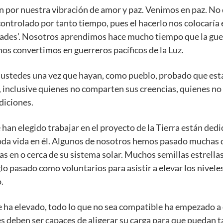
 por nuestra vibración de amor y paz. Venimos en paz. No
ontrolado por tanto tiempo, pues el hacerlo nos colocaría e
dades’. Nosotros aprendimos hace mucho tiempo que la guer
 nos convertimos en guerreros pacíficos de la Luz.
stedes una vez que hayan, como pueblo, probado que están
, inclusive quienes no comparten sus creencias, quienes no
diciones.
han elegido trabajar en el proyecto de la Tierra están dedic
toda vida en él. Algunos de nosotros hemos pasado muchas d
as en o cerca de su sistema solar. Muchos semillas estrella
lo pasado como voluntarios para asistir a elevar los nivele
.
e ha elevado, todo lo que no sea compatible ha empezado 
es deben ser capaces de aligerar su carga para que puedan 