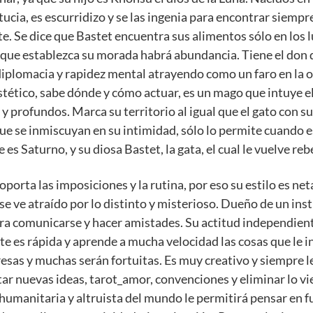
tucia, es escurridizo y se las ingenia para encontrar siem
e. Se dice que Bastet encuentra sus alimentos sólo en los
que establezca su morada habrá abundancia. Tiene el don 
iplomacia y rapidez mental atrayendo como un faro en la os
 estético, sabe dónde y cómo actuar, es un mago que intuye
s y profundos. Marca su territorio al igual que el gato con su
que se inmiscuyan en su intimidad, sólo lo permite cuando 
e es Saturno, y su diosa Bastet, la gata, el cual le vuelve r
oporta las imposiciones y la rutina, por eso su estilo es ne
se ve atraído por lo distinto y misterioso. Dueño de un ins
ara comunicarse y hacer amistades. Su actitud independien
es rápida y aprende a mucha velocidad las cosas que le in
resas y muchas serán fortuitas. Es muy creativo y siempre l
r nuevas ideas, tarot_amor, convenciones y eliminar lo vie
n humanitaria y altruista del mundo le permitirá pensar en 