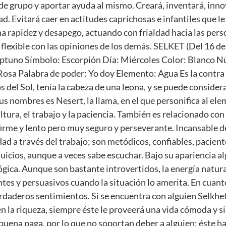
 de grupo y aportar ayuda al mismo. Creará, inventará, inn
d. Evitará caer en actitudes caprichosas e infantiles que l
 rapidez y desapego, actuando con frialdad hacia las per
 flexible con las opiniones de los demás. SELKET (Del 16 de
Neptuno Símbolo: Escorpión Día: Miércoles Color: Blanco 
 Rosa Palabra de poder: Yo doy Elemento: Agua Es la contra 
os del Sol, tenía la cabeza de una leona, y se puede conside
sus nombres es Nesert, la llama, en el que personifica al el
tura, el trabajo y la paciencia. También es relacionado con 
irme y lento pero muy seguro y perseverante. Incansable de
dad a través del trabajo; son metódicos, confiables, paciente
juicios, aunque a veces sabe escuchar. Bajo su apariencia 
gica. Aunque son bastante introvertidos, la energía natura
tes y persuasivos cuando la situación lo amerita. En cuanto
erdaderos sentimientos. Si se encuentra con alguien Selkhe
 la riqueza, siempre éste le proveerá una vida cómoda y s
uena paga, por lo que no soportan deber a alguien: éste ha