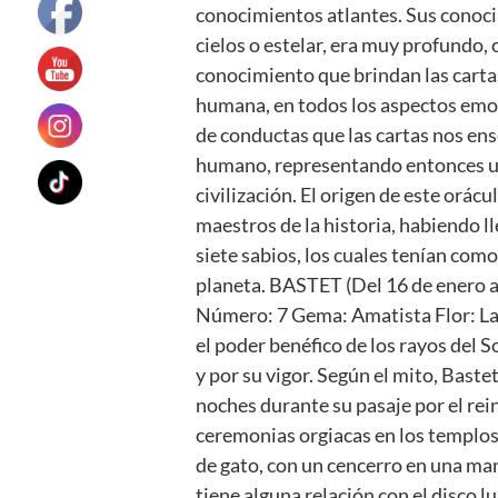
conocimientos atlantes. Sus conoci
cielos o estelar, era muy profundo,
conocimiento que brindan las cartas
humana, en todos los aspectos emoc
de conductas que las cartas nos ens
humano, representando entonces un O
civilización. El origen de este orác
maestros de la historia, habiendo ll
siete sabios, los cuales tenían como
planeta. BASTET (Del 16 de enero al
Número: 7 Gema: Amatista Flor: La 
el poder benéfico de los rayos del So
y por su vigor. Según el mito, Baste
noches durante su pasaje por el rein
ceremonias orgiacas en los templos
de gato, con un cencerro en una mano
tiene alguna relación con el disco lu