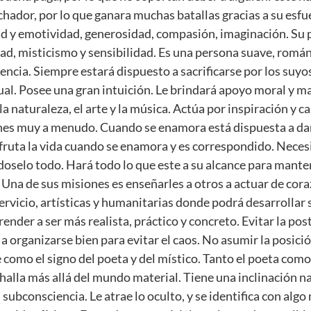
uchador, por lo que ganara muchas batallas gracias a su esfu
dad y emotividad, generosidad, compasión, imaginación. Su 
ad, misticismo y sensibilidad. Es una persona suave, románti
ncia. Siempre estará dispuesto a sacrificarse por los suyos
ual. Posee una gran intuición. Le brindará apoyo moral y ma
a naturaleza, el arte y la música. Actúa por inspiración y c
nes muy a menudo. Cuando se enamora está dispuesta a dar
Disfruta la vida cuando se enamora y es correspondido. Nece
oselo todo. Hará todo lo que este a su alcance para mantene
. Una de sus misiones es enseñarles a otros a actuar de co
servicio, artísticas y humanitarias donde podrá desarrollar
ender a ser más realista, práctico y concreto. Evitar la post
a organizarse bien para evitar el caos. No asumir la posició
como el signo del poeta y del místico. Tanto el poeta como
 halla más allá del mundo material. Tiene una inclinación n
subconsciencia. Le atrae lo oculto, y se identifica con alg