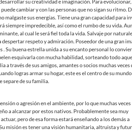
 desarrollar su creatividad e imaginación. Para evolucionar,
 puede cambiar y con las personas que no sigan su ritmo. D
no malgaste sus energías. Tiene una gran capacidad para i
erá siempre impredecible, así como el rumbo de su vida. Aun
ante, al cual le será fiel toda la vida. Salvaje por naturale
 despertar respeto y admiración. Poseedor de una gran ima
es . Su buena estrella unida a su encanto personal lo convi
suelen esquivarla con mucha habilidad, sorteando todo aque
ilia a través de sus amigos, amantes o socios muchas veces
uando logras armar su hogar, este es el centro de su mundo
e separe de su familia.
tensión o agresión en el ambiente, por lo que muchas veces
sueño a alcanzar por estos nativos. Probablemente sea muy
 actuar, pero de esa forma estará enseñando a los demás a
Su misión es tener una visión humanitaria, altruista y futur