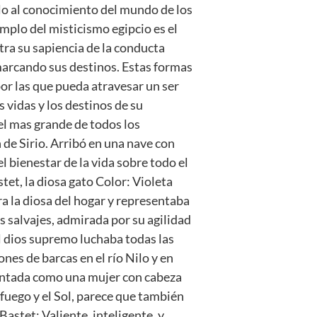
lo al conocimiento del mundo de los
mplo del misticismo egipcio es el
tra su sapiencia de la conducta
marcando sus destinos. Estas formas
por las que pueda atravesar un ser
 vidas y los destinos de su
 el mas grande de todos los
 de Sirio. Arribó en una nave con
l bienestar de la vida sobre todo el
et, la diosa gato Color: Violeta
a la diosa del hogar y representaba
os salvajes, admirada por su agilidad
 el dios supremo luchaba todas las
nes de barcas en el río Nilo y en
sentada como una mujer con cabeza
 fuego y el Sol, parece que también
Bastet: Valiente, inteligente, y