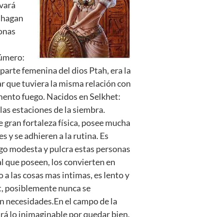
ovará
e hagan
sonas
Número:
parte femenina del dios Ptah, era la
rar que tuviera la misma relación con
emento fuego. Nacidos en Selkhet:
las estaciones de la siembra.
 gran fortaleza física, posee mucha
s y se adhieren a la rutina. Es
algo modesta y pulcra estas personas
l que poseen, los convierten en
 a las cosas mas intimas, es lento y
t, posiblemente nunca se
in necesidades.En el campo de la
rá lo inimaginable por quedar bien.