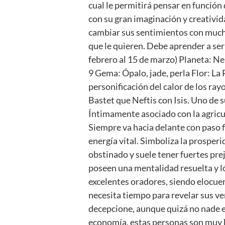
cual le permitirá pensar en función
con su gran imaginación y creativida
cambiar sus sentimientos con mucha
que le quieren. Debe aprender a ser
febrero al 15 de marzo) Planeta: 
9 Gema: Ópalo, jade, perla Flor: La
personificación del calor de los ray
Bastet que Neftis con Isis. Uno de 
Íntimamente asociado con la agricul
Siempre va hacia delante con paso f
energía vital. Simboliza la prosperi
obstinado y suele tener fuertes pre
poseen una mentalidad resuelta y ló
excelentes oradores, siendo elocuen
necesita tiempo para revelar sus v
decepcione, aunque quizá no nade en
economía, estas personas son muy b