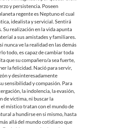
erzo y persistencia. Poseen
planeta regente es Neptuno el cual
ca, idealista y servicial. Sentirá
. Su realización en la vida apunta
terial a sus amistades y familiares.
asi nunca ve la realidad en las demás
lo todo, es capaz de cambiar toda
sita que su compañero/a sea fuerte,
r la felicidad. Nació para servir,
razón y desinteresadamente
 su sensibilidad y compasión. Para
ergación, la indolencia, la evasión,
n de víctima, ni buscar la
 el místico tratan con el mundo de
atural a hundirse en si mismo, hasta
o más allá del mundo cotidiano que