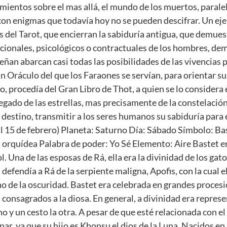
mientos sobre el mas allá, el mundo de los muertos, parale
 con enigmas que todavía hoy no se pueden descifrar. Un eje
 del Tarot, que encierran la sabiduría antigua, que demues
ionales, psicológicos o contractuales de los hombres, de
eñan abarcan casi todas las posibilidades de las vivencias 
ráculo del que los Faraones se servían, para orientar sus
ulo, procedía del Gran Libro de Thot, a quien se lo considera
egado de las estrellas, mas precisamente de la constelación
 destino, transmitir a los seres humanos su sabiduría para e
 15 de febrero) Planeta: Saturno Día: Sábado Símbolo: Bast
orquídea Palabra de poder: Yo Sé Elemento: Aire Bastet er
l. Una de las esposas de Rá, ella era la divinidad de los gat
t defendía a Rá de la serpiente maligna, Apofis, con la cual
o de la oscuridad. Bastet era celebrada en grandes procesio
 consagrados a la diosa. En general, a divinidad era repre
 y un cesto la otra. A pesar de que esté relacionada con el
nar, ya que su hijo es Khonsu el dios de la Luna. Nacidos en 