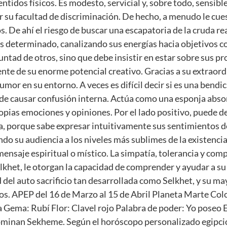
idos físicos. Es modesto, servicial y, sobre todo, sensible.
ar su facultad de discriminación. De hecho, a menudo le cu
. De ahí el riesgo de buscar una escapatoria de la cruda r
ás determinado, canalizando sus energías hacia objetivos c
ntad de otros, sino que debe insistir en estar sobre sus pro
nte de su enorme potencial creativo. Gracias a su extraordi
mor en su entorno. A veces es difícil decir si es una bendi
de causar confusión interna. Actúa como una esponja absor
pias emociones y opiniones. Por el lado positivo, puede des
a, porque sabe expresar intuitivamente sus sentimientos de
ndo su audiencia a los niveles más sublimes de la existencia
ensaje espiritual o místico. La simpatía, tolerancia y com
khet, le otorgan la capacidad de comprender y ayudar a su
 del auto sacrificio tan desarrollada como Selkhet, y su ma
otros. APEP del 16 de Marzo al 15 de Abril Planeta Marte Co
a Gema: Rubí Flor: Clavel rojo Palabra de poder: Yo poseo 
ominan Sekheme. Según el horóscopo personalizado egipcio,