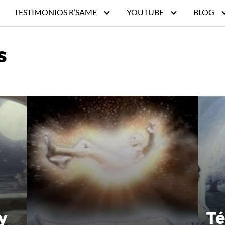
TESTIMONIOS R’SAME
YOUTUBE
BLOG
s
y
Té