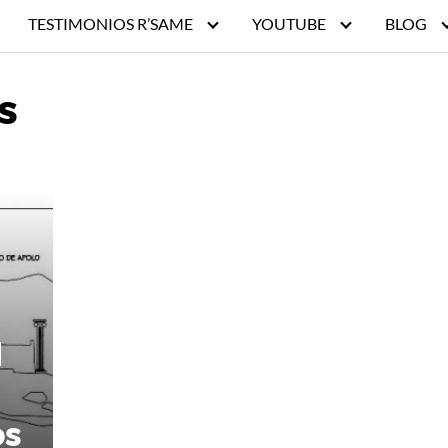
TESTIMONIOS R’SAME
YOUTUBE
BLOG
s
l
os