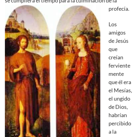
se cumpliera el tiempo para la culminación de la
profecía.
Los
amigos
de Jesús
que
creían
ferviente
mente
que él era
el Mesías,
el ungido
de Dios,
habrían
percibido
a la