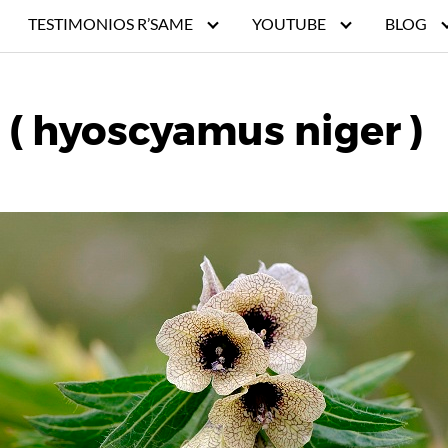
TESTIMONIOS R’SAME
YOUTUBE
BLOG
 ( hyoscyamus niger )