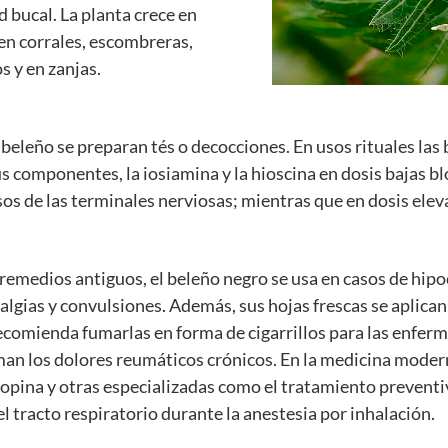
bucal. La planta crece en
en corrales, escombreras,
s y en zanjas.
beleño se preparan tés o decocciones. En usos rituales las 
 componentes, la iosiamina y la hioscina en dosis bajas bl
sos de las terminales nerviosas; mientras que en dosis ele
remedios antiguos, el beleño negro se usa en casos de hipo
algias y convulsiones. Además, sus hojas frescas se aplic
recomienda fumarlas en forma de cigarrillos para las enfe
an los dolores reumáticos crónicos. En la medicina modern
atropina y otras especializadas como el tratamiento prevent
el tracto respiratorio durante la anestesia por inhalación.