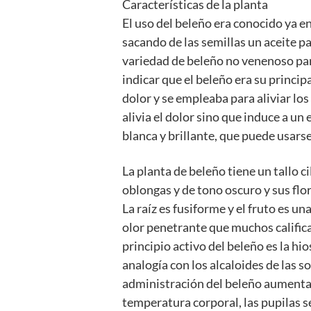
Características de la planta
El uso del beleño era conocido ya en
sacando de las semillas un aceite p
variedad de beleño no venenoso par
indicar que el beleño era su princi
dolor y se empleaba para aliviar los
alivia el dolor sino que induce a u
blanca y brillante, que puede usarse 
La planta de beleño tiene un tallo ci
oblongas y de tono oscuro y sus flor
La raíz es fusiforme y el fruto es u
olor penetrante que muchos calific
principio activo del beleño es la hi
analogía con los alcaloides de las s
administración del beleño aumentan
temperatura corporal, las pupilas s