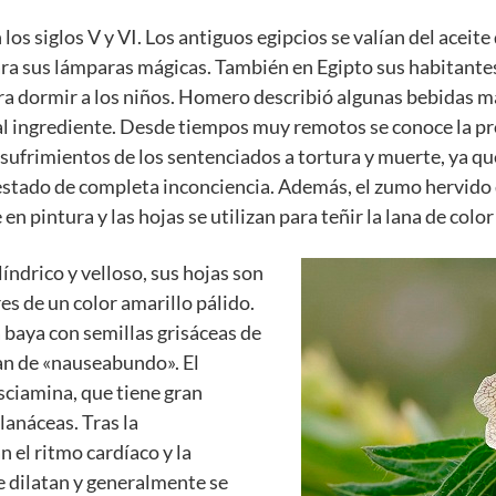
 los siglos V y VI. Los antiguos egipcios se valían del aceit
ara sus lámparas mágicas. También en Egipto sus habitantes
a dormir a los niños. Homero describió algunas bebidas m
pal ingrediente. Desde tiempos muy remotos se conoce la pr
 sufrimientos de los sentenciados a tortura y muerte, ya qu
n estado de completa inconciencia. Además, el zumo hervido 
en pintura y las hojas se utilizan para teñir la lana de colo
líndrico y velloso, sus hojas son
es de un color amarillo pálido.
na baya con semillas grisáceas de
an de «nauseabundo». El
osciamina, que tiene gran
olanáceas. Tras la
 el ritmo cardíaco y la
e dilatan y generalmente se